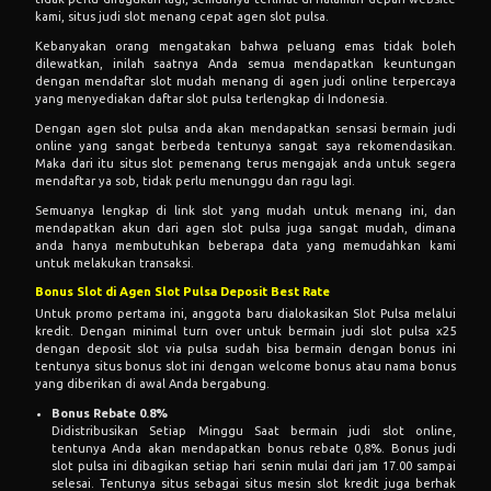
kami, situs judi slot menang cepat agen slot pulsa.
Kebanyakan orang mengatakan bahwa peluang emas tidak boleh
dilewatkan, inilah saatnya Anda semua mendapatkan keuntungan
dengan mendaftar slot mudah menang di agen judi online terpercaya
yang menyediakan daftar slot pulsa terlengkap di Indonesia.
Dengan agen slot pulsa anda akan mendapatkan sensasi bermain judi
online yang sangat berbeda tentunya sangat saya rekomendasikan.
Maka dari itu situs slot pemenang terus mengajak anda untuk segera
mendaftar ya sob, tidak perlu menunggu dan ragu lagi.
Semuanya lengkap di link slot yang mudah untuk menang ini, dan
mendapatkan akun dari agen slot pulsa juga sangat mudah, dimana
anda hanya membutuhkan beberapa data yang memudahkan kami
untuk melakukan transaksi.
Bonus Slot di Agen Slot Pulsa Deposit Best Rate
Untuk promo pertama ini, anggota baru dialokasikan Slot Pulsa melalui
kredit. Dengan minimal turn over untuk bermain judi slot pulsa x25
dengan deposit slot via pulsa sudah bisa bermain dengan bonus ini
tentunya situs bonus slot ini dengan welcome bonus atau nama bonus
yang diberikan di awal Anda bergabung.
Bonus Rebate 0.8%
Didistribusikan Setiap Minggu Saat bermain judi slot online,
tentunya Anda akan mendapatkan bonus rebate 0,8%. Bonus judi
slot pulsa ini dibagikan setiap hari senin mulai dari jam 17.00 sampai
selesai. Tentunya situs sebagai situs mesin slot kredit juga berhak