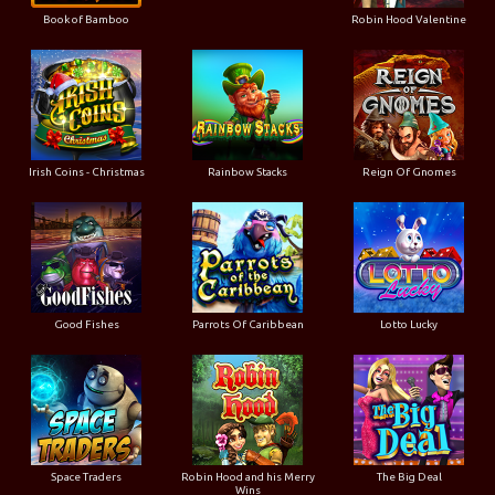
Book of Bamboo
Robin Hood Valentine
Irish Coins - Christmas
Rainbow Stacks
Reign Of Gnomes
Good Fishes
Parrots Of Caribbean
Lotto Lucky
Space Traders
Robin Hood and his Merry
The Big Deal
Wins