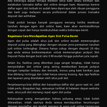
Ada beberapa alasan kenapa member setia kami selalu bermain dan
melakukan transaksi daftar slot online dengan kami. Alasannya karena
daftar agen slot terbaik ini sudah lama dipercaya oleh ribuan pengguna
dan kami juga melayani secara profesional dalam proses transaksi
deposit dan withdraw.
Tidak peduli berapa banyak pengguna menang ketika membuat
taruhan dengan agen slot online kami, kami akan mentransfernya
dengan cepat dan hanya membutuhkan waktu beberapa menit.
Bagaimana Cara Mendapatkan Agen Slot Pulsa Resmi
Agen slot pulsa adalah situs judi slot online mudah memenangkan
deposit pulsa yang dilengkapi dengan ratusan jenis permainan taruhan
judi online terlengkap. Dimana hanya cukup dengan deposit 20 ribu
saja anda semua berkesempatan untuk memenangkan jackpot Slot
Deposit Pulsa dengan best rate 0.90 mudah hingga puluhan juta rupiah.
Selain itu, fasilitas yang diberikan juga sangat lengkap, tidak hanya
menyediakan slot online yang sering memberikan banyak jackpot
dengan tampilan terbaru dan menarik, bonus yang kami berikan juga
bisa dibilang tertinggi dan tidak hanya omong kosong. Apa saja fasilitas
dan layanan yang disediakan oleh situs judi slot.
Penjelasannya bisa dilihat dari banyaknya daftar slot gacor saat ini. Jadi
tidak perlu diragukan lagi, semuanya terlihat di halaman depan website
kami, situs judi slot menang cepat agen slot pulsa.
Kebanyakan orang mengatakan bahwa peluang emas tidak boleh
dilewatkan, inilah saatnya Anda semua mendapatkan keuntungan
dengan mendaftar slot mudah menang di agen judi online terpercaya