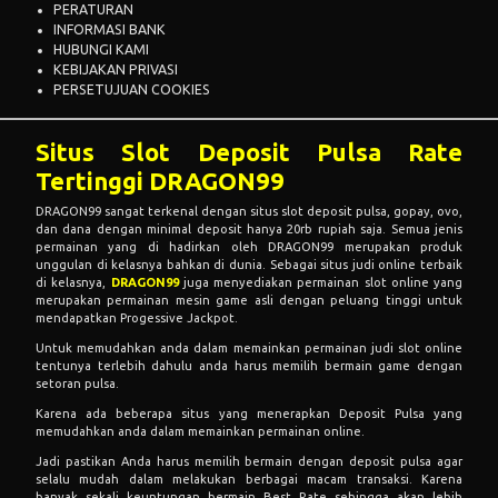
PERATURAN
INFORMASI BANK
HUBUNGI KAMI
KEBIJAKAN PRIVASI
PERSETUJUAN COOKIES
Situs Slot Deposit Pulsa Rate
Tertinggi DRAGON99
DRAGON99 sangat terkenal dengan situs slot deposit pulsa, gopay, ovo,
dan dana dengan minimal deposit hanya 20rb rupiah saja. Semua jenis
permainan yang di hadirkan oleh DRAGON99 merupakan produk
unggulan di kelasnya bahkan di dunia. Sebagai situs judi online terbaik
di kelasnya,
DRAGON99
juga menyediakan permainan slot online yang
merupakan permainan mesin game asli dengan peluang tinggi untuk
mendapatkan Progessive Jackpot.
Untuk memudahkan anda dalam memainkan permainan judi slot online
tentunya terlebih dahulu anda harus memilih bermain game dengan
setoran pulsa.
Karena ada beberapa situs yang menerapkan Deposit Pulsa yang
memudahkan anda dalam memainkan permainan online.
Jadi pastikan Anda harus memilih bermain dengan deposit pulsa agar
selalu mudah dalam melakukan berbagai macam transaksi. Karena
banyak sekali keuntungan bermain Best Rate sehingga akan lebih