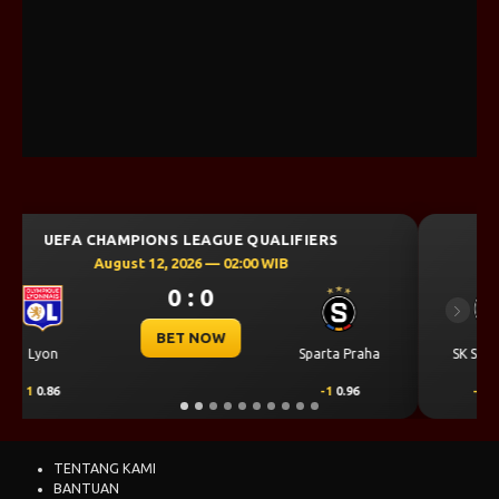
UEFA CHAMPIONS LEAGUE QUALIFIERS
August 12, 2026 — 01:30 WIB
0 : 0
Previous
Next
BET NOW
a
SK Sturm Graz
Fenerbahce
-0.5
0.95
0.5
0.87
TENTANG KAMI
BANTUAN