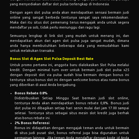
yang menyediakan daftar slot pulsa terlengkap di Indonesia.
Dengan agen slot pulsa anda akan mendapatkan sensasi bermain judi
online yang sangat berbeda tentunya sangat saya rekomendasikan.
Maka dari itu situs slot pemenang terus mengajak anda untuk segera
mendaftar ya sob, tidak perlu menunggu dan ragu lagi.
Semuanya lengkap di link slot yang mudah untuk menang ini, dan
mendapatkan akun dari agen slot pulsa juga sangat mudah, dimana
anda hanya membutuhkan beberapa data yang memudahkan kami
untuk melakukan transaksi.
Bonus Slot di Agen Slot Pulsa Deposit Best Rate
Untuk promo pertama ini, anggota baru dialokasikan Slot Pulsa melalui
kredit. Dengan minimal turn over untuk bermain judi slot pulsa x25
dengan deposit slot via pulsa sudah bisa bermain dengan bonus ini
tentunya situs bonus slot ini dengan welcome bonus atau nama bonus
yang diberikan di awal Anda bergabung.
Bonus Rebate 0.8%
Didistribusikan Setiap Minggu Saat bermain judi slot online,
tentunya Anda akan mendapatkan bonus rebate 0,8%. Bonus judi
slot pulsa ini dibagikan setiap hari senin mulai dari jam 17.00 sampai
selesai. Tentunya situs sebagai situs mesin slot kredit juga berhak
atas bonus rebate ini.
2% Bonus Referensi
Bonus ini didapatkan dengan mengajak teman anda untuk bermain
di situs judi pusat slot, bonus referral juga bisa digunakan untuk
permainan lainnya. Jika teman Anda mendaftar dengan kode id Anda