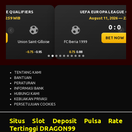
UEFA EUROPA LEAGUE QUALIFIERS
August 11, 2026 — 22:59 WIB
0 : 0
Previous
Next
BET NOW
FC Iberia 1999
Larne FC
0.75
0.88
-0.75
0.94
TENTANG KAMI
BANTUAN
PERATURAN
INFORMASI BANK
HUBUNGI KAMI
KEBIJAKAN PRIVASI
PERSETUJUAN COOKIES
Situs Slot Deposit Pulsa Rate
Tertinggi DRAGON99