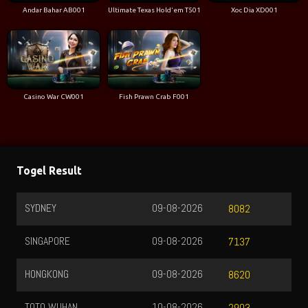
Andar Bahar AB001
Ultimate Texas Hold'em T501
Xoc Dia XD001
Casino War CW001
Fish Prawn Crab F001
Togel Result
SYDNEY
09-08-2026
8082
SINGAPORE
09-08-2026
7137
HONGKONG
09-08-2026
8620
TOTO WUHAN
10-08-2026
2903