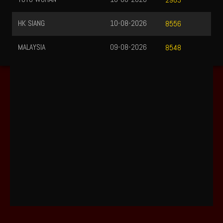
HK SIANG
10-08-2026
8556
MALAYSIA
09-08-2026
8548