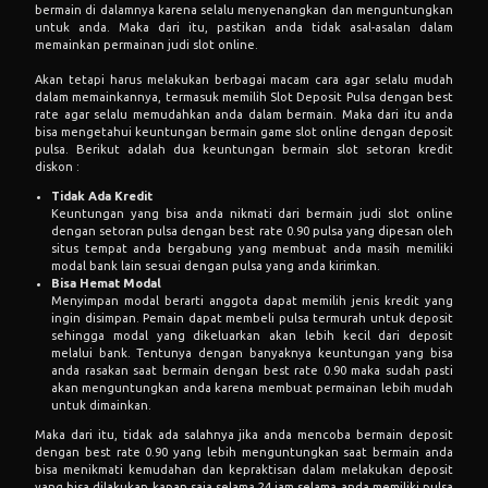
bermain di dalamnya karena selalu menyenangkan dan menguntungkan
untuk anda. Maka dari itu, pastikan anda tidak asal-asalan dalam
memainkan permainan judi slot online.
Akan tetapi harus melakukan berbagai macam cara agar selalu mudah
dalam memainkannya, termasuk memilih Slot Deposit Pulsa dengan best
rate agar selalu memudahkan anda dalam bermain. Maka dari itu anda
bisa mengetahui keuntungan bermain game slot online dengan deposit
pulsa. Berikut adalah dua keuntungan bermain slot setoran kredit
diskon :
Tidak Ada Kredit
Keuntungan yang bisa anda nikmati dari bermain judi slot online
dengan setoran pulsa dengan best rate 0.90 pulsa yang dipesan oleh
situs tempat anda bergabung yang membuat anda masih memiliki
modal bank lain sesuai dengan pulsa yang anda kirimkan.
Bisa Hemat Modal
Menyimpan modal berarti anggota dapat memilih jenis kredit yang
ingin disimpan. Pemain dapat membeli pulsa termurah untuk deposit
sehingga modal yang dikeluarkan akan lebih kecil dari deposit
melalui bank. Tentunya dengan banyaknya keuntungan yang bisa
anda rasakan saat bermain dengan best rate 0.90 maka sudah pasti
akan menguntungkan anda karena membuat permainan lebih mudah
untuk dimainkan.
Maka dari itu, tidak ada salahnya jika anda mencoba bermain deposit
dengan best rate 0.90 yang lebih menguntungkan saat bermain anda
bisa menikmati kemudahan dan kepraktisan dalam melakukan deposit
yang bisa dilakukan kapan saja selama 24 jam selama anda memiliki pulsa