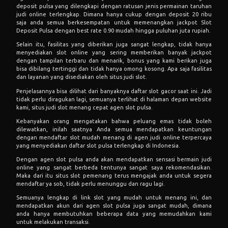
deposit pulsa yang dilengkapi dengan ratusan jenis permainan taruhan
judi online terlengkap. Dimana hanya cukup dengan deposit 20 ribu
saja anda semua berkesempatan untuk memenangkan jackpot Slot
Deposit Pulsa dengan best rate 0.90 mudah hingga puluhan juta rupiah.
Selain itu, fasilitas yang diberikan juga sangat lengkap, tidak hanya
menyediakan slot online yang sering memberikan banyak jackpot
dengan tampilan terbaru dan menarik, bonus yang kami berikan juga
bisa dibilang tertinggi dan tidak hanya omong kosong. Apa saja fasilitas
dan layanan yang disediakan oleh situs judi slot.
Penjelasannya bisa dilihat dari banyaknya daftar slot gacor saat ini. Jadi
tidak perlu diragukan lagi, semuanya terlihat di halaman depan website
kami, situs judi slot menang cepat agen slot pulsa.
Kebanyakan orang mengatakan bahwa peluang emas tidak boleh
dilewatkan, inilah saatnya Anda semua mendapatkan keuntungan
dengan mendaftar slot mudah menang di agen judi online terpercaya
yang menyediakan daftar slot pulsa terlengkap di Indonesia.
Dengan agen slot pulsa anda akan mendapatkan sensasi bermain judi
online yang sangat berbeda tentunya sangat saya rekomendasikan.
Maka dari itu situs slot pemenang terus mengajak anda untuk segera
mendaftar ya sob, tidak perlu menunggu dan ragu lagi.
Semuanya lengkap di link slot yang mudah untuk menang ini, dan
mendapatkan akun dari agen slot pulsa juga sangat mudah, dimana
anda hanya membutuhkan beberapa data yang memudahkan kami
untuk melakukan transaksi.