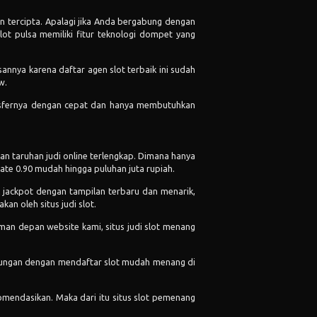
an tercipta. Apalagi jika Anda bergabung dengan
lot pulsa memiliki fitur teknologi dompet yang
annya karena daftar agen slot terbaik ini sudah
w.
nsfernya dengan cepat dan hanya membutuhkan
an taruhan judi online terlengkap. Dimana hanya
te 0.90 mudah hingga puluhan juta rupiah.
ak jackpot dengan tampilan terbaru dan menarik,
an oleh situs judi slot.
alaman depan website kami, situs judi slot menang
tungan dengan mendaftar slot mudah menang di
mendasikan. Maka dari itu situs slot pemenang