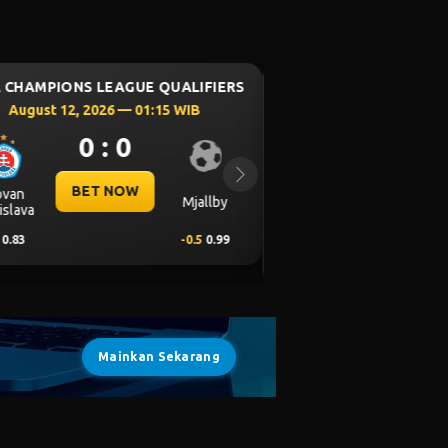
OTBALL F24 ELITE CLUB FRIENDLY
August 7, 2026 — 23:00 WIB
0 : 0
Next
BET NOW
e-
e-Paris Saint
hester
Germain
ity
0
0.40
0.00
-0.64
Mainkan Sekarang