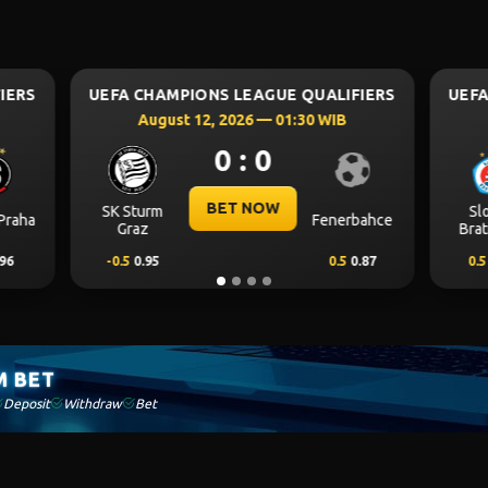
IERS
E-FOOTBALL F24 INTERNATIONAL
E-FO
FRIENDLY
August 7, 2026 — 23:00 WIB
0 : 0
Saint-
Manc
oise
BET NOW
e-France
e-Finland
C
1.00
0.0
0.75
0.59
-0.75
-0.83
M BET
Deposit
Withdraw
Bet