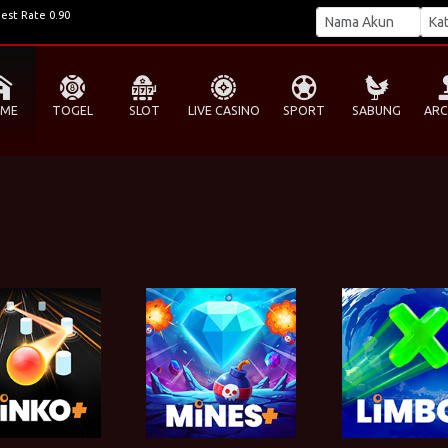
est Rate 0.90
ME
TOGEL
SLOT
LIVE CASINO
SPORT
SABUNG
ARC