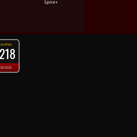
Spire+
ALAYSIA
218
/8/2026