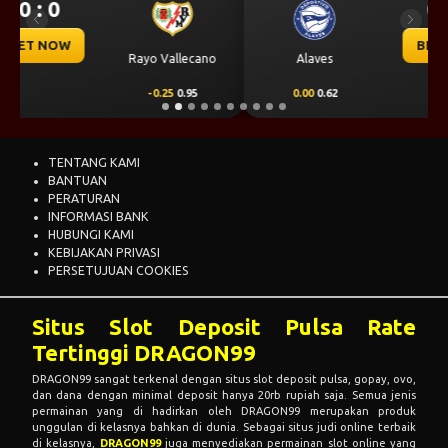
0 : 0
Previous
Next
BET NOW
Alaves
Getafe
0.00
0.62
0.00
-0.72
TENTANG KAMI
BANTUAN
PERATURAN
INFORMASI BANK
HUBUNGI KAMI
KEBIJAKAN PRIVASI
PERSETUJUAN COOKIES
Situs Slot Deposit Pulsa Rate
Tertinggi DRAGON99
DRAGON99 sangat terkenal dengan situs slot deposit pulsa, gopay, ovo,
dan dana dengan minimal deposit hanya 20rb rupiah saja. Semua jenis
permainan yang di hadirkan oleh DRAGON99 merupakan produk
unggulan di kelasnya bahkan di dunia. Sebagai situs judi online terbaik
di kelasnya,
DRAGON99
juga menyediakan permainan slot online yang