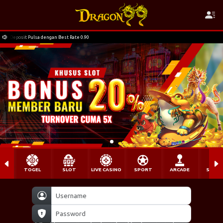
Deposit Pulsa dengan Best Rate 0.90
TOGEL
SLOT
LIVE CASINO
SPORT
ARCADE
SABU