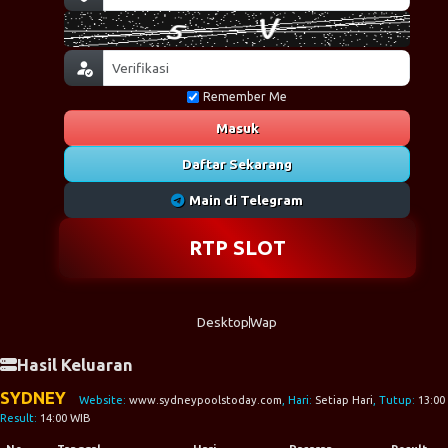
Remember Me
Masuk
Daftar Sekarang
Main di Telegram
RTP SLOT
Desktop
Wap
Hasil Keluaran
SYDNEY
Website:
www.sydneypoolstoday.com
, Hari:
Setiap Hari
, Tutup:
13:00
Result:
14:00 WIB