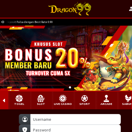
Deposit Pulsa dengan Best Rate 0.90
TOGEL
SLOT
LIVE CASINO
SPORT
ARCADE
SABU