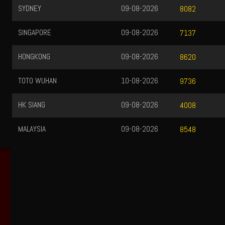
SYDNEY
09-08-2026
8082
SINGAPORE
09-08-2026
7137
HONGKONG
09-08-2026
8620
TOTO WUHAN
10-08-2026
9736
HK SIANG
09-08-2026
4008
MALAYSIA
09-08-2026
8548