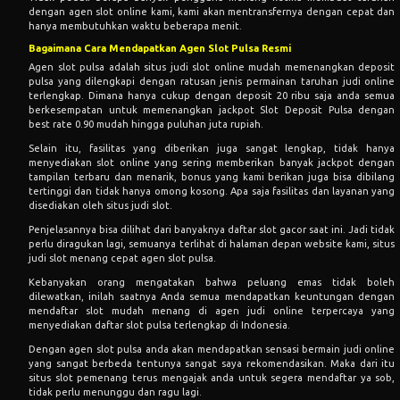
dengan agen slot online kami, kami akan mentransfernya dengan cepat dan
hanya membutuhkan waktu beberapa menit.
Bagaimana Cara Mendapatkan Agen Slot Pulsa Resmi
Agen slot pulsa adalah situs judi slot online mudah memenangkan deposit
pulsa yang dilengkapi dengan ratusan jenis permainan taruhan judi online
terlengkap. Dimana hanya cukup dengan deposit 20 ribu saja anda semua
berkesempatan untuk memenangkan jackpot Slot Deposit Pulsa dengan
best rate 0.90 mudah hingga puluhan juta rupiah.
Selain itu, fasilitas yang diberikan juga sangat lengkap, tidak hanya
menyediakan slot online yang sering memberikan banyak jackpot dengan
tampilan terbaru dan menarik, bonus yang kami berikan juga bisa dibilang
tertinggi dan tidak hanya omong kosong. Apa saja fasilitas dan layanan yang
disediakan oleh situs judi slot.
Penjelasannya bisa dilihat dari banyaknya daftar slot gacor saat ini. Jadi tidak
perlu diragukan lagi, semuanya terlihat di halaman depan website kami, situs
judi slot menang cepat agen slot pulsa.
Kebanyakan orang mengatakan bahwa peluang emas tidak boleh
dilewatkan, inilah saatnya Anda semua mendapatkan keuntungan dengan
mendaftar slot mudah menang di agen judi online terpercaya yang
menyediakan daftar slot pulsa terlengkap di Indonesia.
Dengan agen slot pulsa anda akan mendapatkan sensasi bermain judi online
yang sangat berbeda tentunya sangat saya rekomendasikan. Maka dari itu
situs slot pemenang terus mengajak anda untuk segera mendaftar ya sob,
tidak perlu menunggu dan ragu lagi.