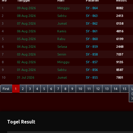
No
Tanggal
Hari
Pasaran
Result
1
09 Aug 2026
Minggu
SY - 864
8082
2
08 Aug 2026
Sabtu
SY - 863
2413
3
07 Aug 2026
Jumat
SY - 862
0158
4
06 Aug 2026
Kamis
SY - 861
4816
5
05 Aug 2026
Rabu
SY - 860
6199
6
04 Aug 2026
Selasa
SY - 859
2448
7
03 Aug 2026
Senin
SY - 858
7037
8
02 Aug 2026
Minggu
SY - 857
9135
9
01 Aug 2026
Sabtu
SY - 856
8587
10
31 Jul 2026
Jumat
SY - 855
7801
First
1
2
3
4
5
6
7
8
9
10
11
12
13
14
15
(
)
Togel Result