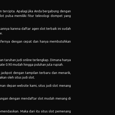
an tercipta. Apalagi jika Anda bergabung dengan
lot pulsa memiliki fitur teknologi dompet yang
annya karena daftar agen slot terbaik ini sudah
w.
nsfernya dengan cepat dan hanya membutuhkan
an taruhan judi online terlengkap. Dimana hanya
te 0.90 mudah hingga puluhan juta rupiah.
ak jackpot dengan tampilan terbaru dan menarik,
an oleh situs judi slot.
alaman depan website kami, situs judi slot menang
tungan dengan mendaftar slot mudah menang di