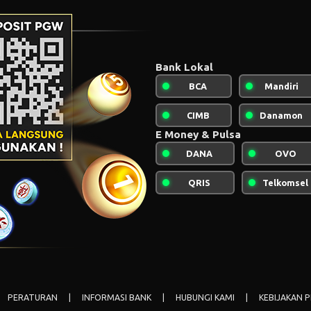
Bank Lokal
BCA
Mandiri
CIMB
Danamon
E Money & Pulsa
DANA
OVO
QRIS
Telkomsel