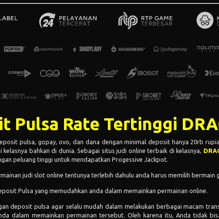
PERATURAN
|
INFORMASI BANK
|
HUBUNGI KAMI
|
KEBIJAKAN P
sit Pulsa Rate Tertinggi D
posit pulsa, gopay, ovo, dan dana dengan minimal deposit hanya 20rb rupia
lasnya bahkan di dunia. Sebagai situs judi online terbaik di kelasnya,
DRA
gan peluang tinggi untuk mendapatkan Progessive Jackpot.
nan judi slot online tentunya terlebih dahulu anda harus memilih bermain 
eposit Pulsa yang memudahkan anda dalam memainkan permainan online.
gan deposit pulsa agar selalu mudah dalam melakukan berbagai macam trans