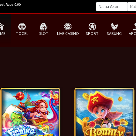
est Rate 0.90
ME
TOGEL
SLOT
LIVE CASINO
SPORT
SABUNG
ARC