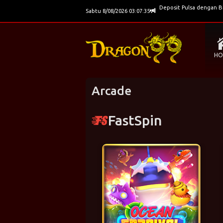
Deposit Pulsa dengan B
Sabtu 8/08/2026 03:07:36
HO
Arcade
FastSpin