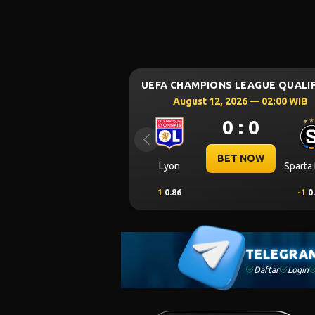
UEFA CHAMPIONS LEAGUE QUALIF
August 11, 2026 — 22:59 WIB
0 : 0
Previous
BET NOW
Union 
Bodo Glimt
Gill
0.75
0.82
-0.75
TELEGRA
Daftar
Login