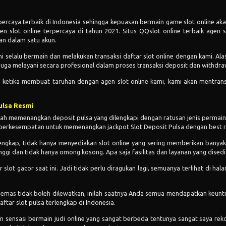
terpercaya terbaik di Indonesia sehingga kepuasan bermain game slot online ak
n slot online terpercaya di tahun 2021. Situs QQslot online terbaik agen s
n dalam satu akun.
elalu bermain dan melakukan transaksi daftar slot online dengan kami. Alas
juga melayani secara profesional dalam proses transaksi deposit dan withdra
 ketika membuat taruhan dengan agen slot online kami, kami akan mentra
ulsa Resmi
mudah memenangkan deposit pulsa yang dilengkapi dengan ratusan jenis permain
berkesempatan untuk memenangkan jackpot Slot Deposit Pulsa dengan best ra
at lengkap, tidak hanya menyediakan slot online yang sering memberikan bany
nggi dan tidak hanya omong kosong. Apa saja fasilitas dan layanan yang disediak
 slot gacor saat ini. Jadi tidak perlu diragukan lagi, semuanya terlihat di h
mas tidak boleh dilewatkan, inilah saatnya Anda semua mendapatkan keun
ftar slot pulsa terlengkap di Indonesia.