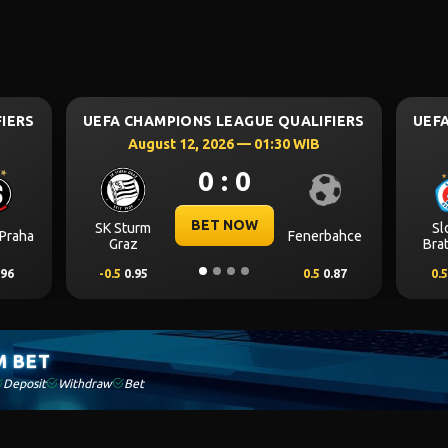
IERS
E-FOOTBALL F24 INTERNATIONAL
E-
FRIENDLY
August 8, 2026 — 10:00 WIB
0 : 0
Saint-
oise
BET NOW
e-Hungary
e-England
e-Ar
1.00
-1.25
-0.84
1.25
0.60
0.0
M BET
Deposit
Withdraw
Bet