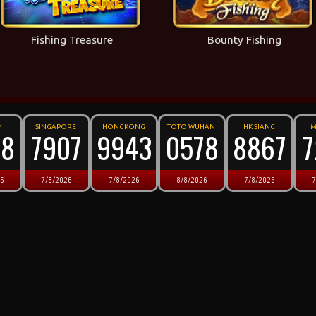
Fishing Treasure
Bounty Fishing
Y
SINGAPORE
HONGKONG
TOTO WUHAN
HK SIANG
M
58
7907
9943
0578
8867
7
26
7/8/2026
7/8/2026
8/8/2026
7/8/2026
7